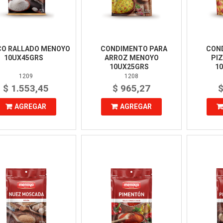
O RALLADO MENOYO
CONDIMENTO PARA
CON
10UX45GRS
ARROZ MENOYO
PI
10UX25GRS
1
1209
1208
$ 1.553,45
$ 965,27
$
AGREGAR
AGREGAR