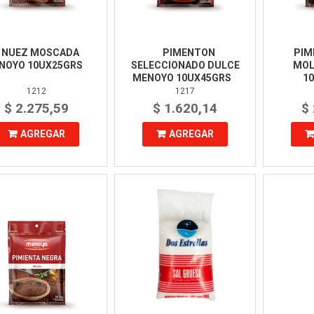
NUEZ MOSCADA
PIMENTON
PIM
NOYO 10UX25GRS
SELECCIONADO DULCE
MOL
MENOYO 10UX45GRS
1
1212
1217
$ 2.275,59
$ 1.620,14
$
AGREGAR
AGREGAR